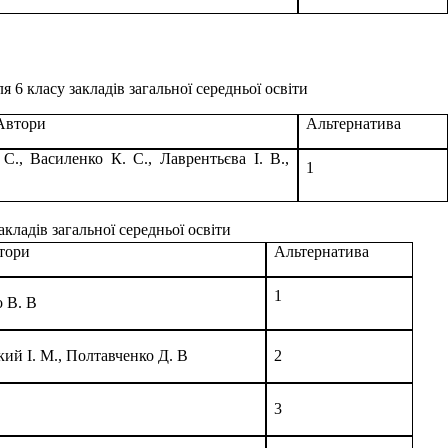
 6 класу закладів загальної середньої освіти
Автори
Альтернатива
С., Василенко К. С., Лаврентьєва І. В.,
1
акладів загальної середньої освіти
тори
Альтернатива
1
о В. В
кий І. М., Полтавченко Д. В
2
3