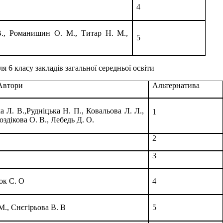
4
В., Романишин О. М., Титар Н. М.,
5
я 6 класу закладів загальної середньої освіти
Автори
Альтернатива
 Л. В.,Рудніцька Н. П., Ковальова Л. Л.,
1
оздікова О. В., Лебедь Д. О.
2
3
ок С. О
4
М., Снєгірьова В. В
5