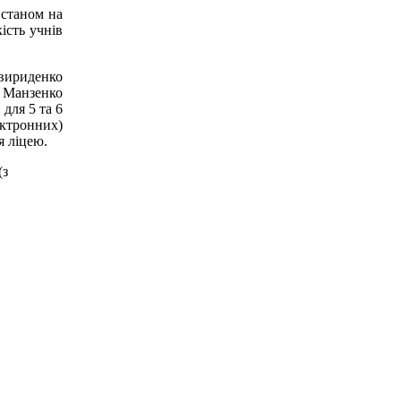
 станом на
ість учнів
Свириденко
, Манзенко
для 5 та 6
ектронних)
я ліцею.
(з