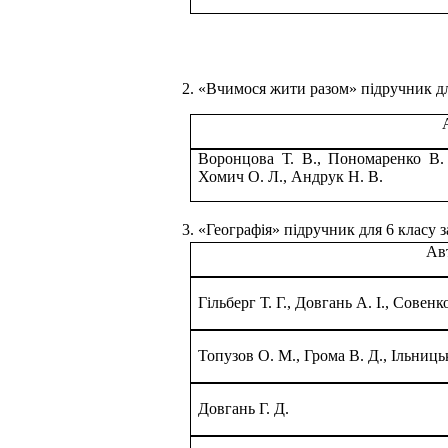
2. «Вчимося жити разом» підручник для
Воронцова Т. В., Пономаренко В. 
Хомич О. Л., Андрук Н. В.
3.
«Географія» підручник для 6 класу з
Ав
Гільберг Т. Г., Довгань А. І., Совенк
Топузов О. М., Грома В. Д., Ільниць
Довгань Г. Д.