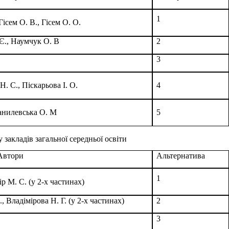
1
Гісем О. В., Гісем О. О.
Є., Наумчук О. В
2
3
Н. С., Піскарьова І. О.
4
Данилевська О. М
5
 закладів загальної середньої освіти
Автори
Альтернатива
1
р М. С. (у 2-х частинах)
В., Владімірова Н. Г. (у 2-х частинах)
2
3