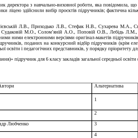
 директора з навчально-виховної роботи, яка повідомила, що
ники ліцею здійснили вибір проєктів підручників; фактична кільк
ієвській Л.В., Приходько Л.В., Стефак Н.В., Сухарева М.А., 
 Судаковій М.О., Солом’яній А.О., Поповій О.В., Лебідь Л.М.
аними ними електронними версіями оригінал-макетів підручників 
ідручників, поданих на конкурсний відбір підручників (крім ел
ьої освіти і педагогічних представників, у порядку пріоритету дл
ання)» підручник для 6 класу закладів загальної середньої освіти 
Автори
Альтернатива
1
2
андр Любченко
3
4