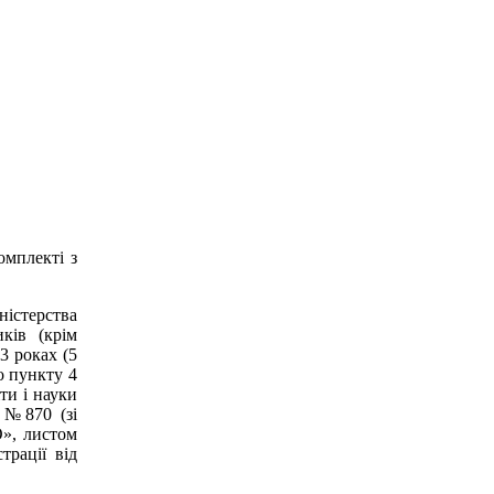
омплекті з
ністерства
ків (крім
3 роках (5
о пункту 4
ти і науки
 №870 (зі
О», листом
трації від