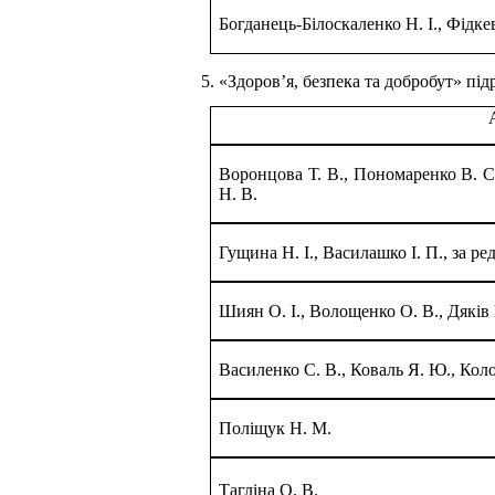
Богданець-Білоскаленко Н. І., Фідке
5.
«Здоров’я, безпека та добробут» під
Воронцова Т. В., Пономаренко В. С.
Н. В.
Гущина Н. І., Василашко І. П., за ре
Шиян О. І., Волощенко О. В., Дяків 
Василенко С. В., Коваль Я. Ю., Кол
Поліщук Н. М.
Тагліна О. В.