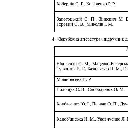
Кобернік С. Г., Коваленко Р. Р.
Запотоцький С. П., Зінкевич М. 
Горовий О. В., Миколів І. М.
4.
«Зарубіжна література» підручник дл
Ніколенко О. М., Мацевко-Бекерська
Туряниця В. Г., Базильська Н. М., Гв
Міляновська Н. Р
Волощук Є. В., Слободянюк О. М.
Ковбасенко Ю. І., Первак О. П., Дяч
Кадоб’янська Н. М., Удовиченко Л. 