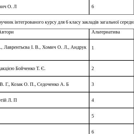
вич О. Л
6
ручник інтегрованого курсу для 6 класу закладів загальної середн
Автори
Альтернатива
, Лаврентьєва І. В., Хомич О. Л., Андрук
1
дакцією Бойченко Т. Є.
2
В. Г., Козак О. П., Седоченко А. Б
3
отій Л. П
4
5
6