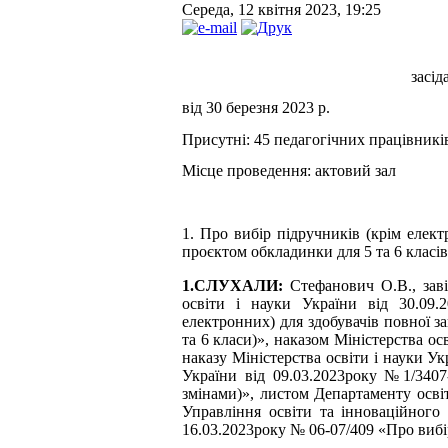
Середа, 12 квітня 2023, 19:25
засід
від 30 березня 202
3
р.
Присутні:
45
педагогічних працівникі
Місце проведення:
актовий зал
1.
Про вибір підручників
(крім елект
проєктом обкладинки для 5 та 6 класів
1.СЛУХАЛИ:
Стефанович О.В., заві
освіти і науки України від 30.09
електронних) для здобувачів повної за
та 6 класи)», наказом Міністерства о
наказу Міністерства освіти і науки У
України від 09.03.2023року №1/340
змінами)», листом Департаменту осві
Управління освіти та інноваційного 
16.03.2023року № 06-07/409 «Про вибір