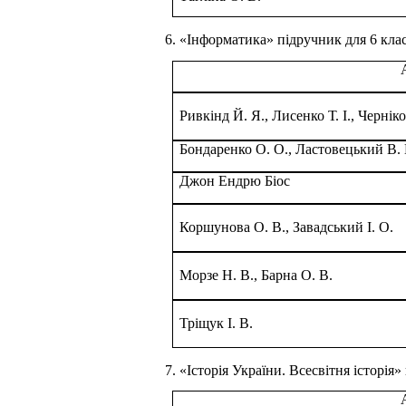
6. «Інформатика» підручник для 6 клас
Ривкінд Й. Я., Лисенко Т. І., Чернік
Бондаренко О. О., Ластовецький В.
Джон Ендрю Біос
Коршунова О. В., Завадський І. О.
Морзе Н. В., Барна О. В.
Тріщук І. В.
7. «Історія України. Всесвітня історія»