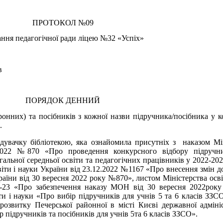
ПРОТОКОЛ №
09
ання педагогічної ради ліцею №32 «Успіх»
в
ПОРЯДОК ДЕННИЙ
ронних) та посібників
з кожної назви підручника/посібника у к
.
дувачку бібліотекою, яка ознайомила присутніх з
наказом Мі
.2022 №870 «Про проведення конкурсного відбору підручни
гальної середньої освіти та педагогічних працівників у 2022-202
світи і науки України від 23.12.2022 №1167 «Про внесення змін д
країни від 30 вересня 2022 року №870», листом Міністерства осві
7-23 «Про забезпечення наказу МОН від 30 вересня 2022року
ти і науки «Про вибір підручників для учнів 5 та 6 класів ЗЗС
розвитку Печерської районної в місті Києві державної адмініс
 підручників та посібників для учнів 5та 6 класів ЗЗСО».