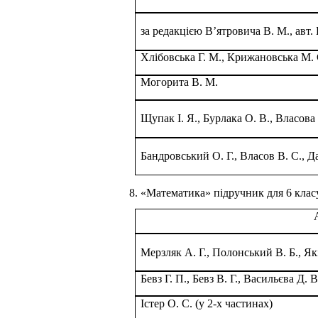
за редакцією В’ятровича В. М., авт. 
Хлібовська Г. М., Крижановська М. 
Могорита В. М.
Щупак І. Я., Бурлака О. В., Власова 
Бандровський О. Г., Власов В. С., 
8. «Математика» підручник для 6 класу
Мерзляк А. Г., Полонський В. Б., Які
Бевз Г. П., Бевз В. Г., Васильєва Д. 
Істер О. С. (у 2-х частинах)