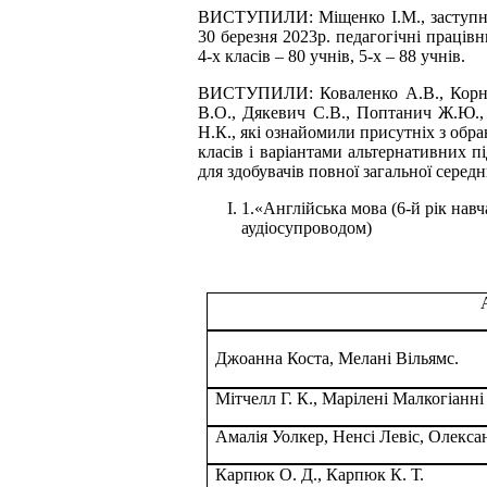
ВИСТУПИЛИ: Міщенко І.М., заступник
30 березня 2023р. педагогічні праців
4-х класів – 80 учнів, 5-х – 88 учнів.
ВИСТУПИЛИ:
Коваленко А.В., Корн
В.О., Дякевич С.В., Поптанич Ж.Ю.,
Н.К.
, які ознайомили присутніх з обр
класів і варіантами альтернативних п
для здобувачів повної загальної середн
1.«Англійська мова (6-й рік навч
аудіосупроводом)
Джоанна Коста, Мелані Вільямс.
Мітчелл Г. К., Марілені Малкогіанні
Амалія Уолкер, Ненсі Левіс, Олекс
Карпюк О. Д., Карпюк К. Т.