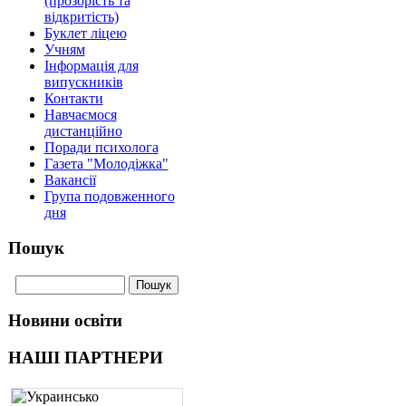
(прозорість та
відкритість)
Буклет ліцею
Учням
Інформація для
випускників
Контакти
Навчаємося
дистанційно
Поради психолога
Газета "Молодіжка"
Вакансії
Група подовженного
дня
Пошук
Новини освіти
НАШІ ПАРТНЕРИ