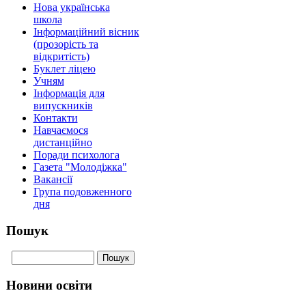
Нова українська
школа
Інформаційний вісник
(прозорість та
відкритість)
Буклет ліцею
Учням
Інформація для
випускників
Контакти
Навчаємося
дистанційно
Поради психолога
Газета "Молодіжка"
Вакансії
Група подовженного
дня
Пошук
Новини освіти