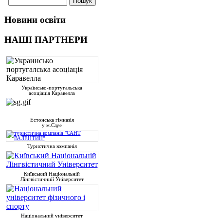
Новини освіти
НАШІ ПАРТНЕРИ
Українсько-португальська
асоціація Каравелла
Естонська гімназія
у м.Сауе
Туристична компанія
Київський Національній
Лінгвістичний Університет
Національний університет