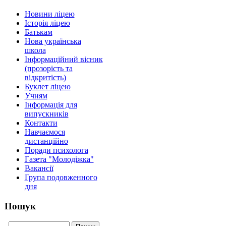
Новини ліцею
Історія ліцею
Батькам
Нова українська
школа
Інформаційний вісник
(прозорість та
відкритість)
Буклет ліцею
Учням
Інформація для
випускників
Контакти
Навчаємося
дистанційно
Поради психолога
Газета "Молодіжка"
Вакансії
Група подовженного
дня
Пошук