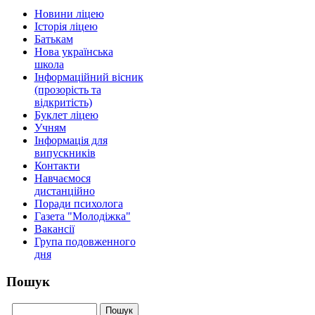
Новини ліцею
Історія ліцею
Батькам
Нова українська
школа
Інформаційний вісник
(прозорість та
відкритість)
Буклет ліцею
Учням
Інформація для
випускників
Контакти
Навчаємося
дистанційно
Поради психолога
Газета "Молодіжка"
Вакансії
Група подовженного
дня
Пошук