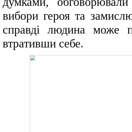
думками, обговорювали
вибори героя та замисл
справді людина може п
втративши себе.