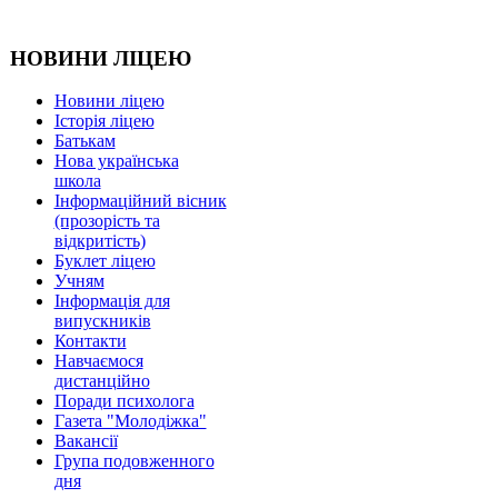
НОВИНИ ЛІЦЕЮ
Новини ліцею
Історія ліцею
Батькам
Нова українська
школа
Інформаційний вісник
(прозорість та
відкритість)
Буклет ліцею
Учням
Інформація для
випускників
Контакти
Навчаємося
дистанційно
Поради психолога
Газета "Молодіжка"
Вакансії
Група подовженного
дня