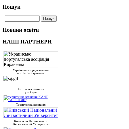
Пошук
Новини освіти
НАШІ ПАРТНЕРИ
Українсько-португальська
асоціація Каравелла
Естонська гімназія
у м.Сауе
Туристична компанія
Київський Національній
Лінгвістичний Університет