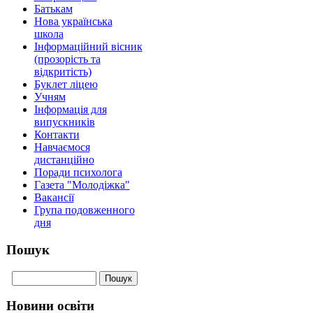
Батькам
Нова українська
школа
Інформаційний вісник
(прозорість та
відкритість)
Буклет ліцею
Учням
Інформація для
випускників
Контакти
Навчаємося
дистанційно
Поради психолога
Газета "Молодіжка"
Вакансії
Група подовженного
дня
Пошук
Новини освіти