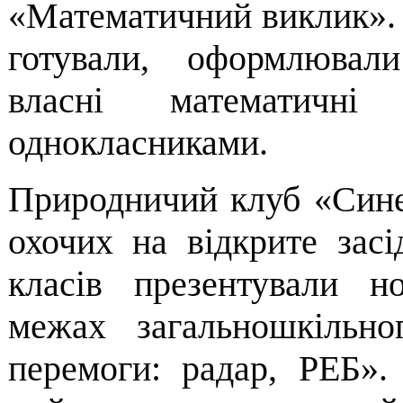
«Математичний виклик». Д
готували, оформлювали
власні математичні 
однокласниками.
Природничий клуб «Синер
охочих на відкрите засід
класів презентували н
межах загальношкільно
перемоги: радар, РЕБ».