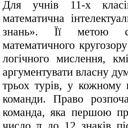
Для учнів 11-х класі
математична інтелектуа
знань». Її метою ст
математичного кругозору 
логічного мислення, кмі
аргументувати власну думк
трьох турів, у кожному к
команди. Право розпоча
команда, яка першою пр
число π до 12 знаків пі