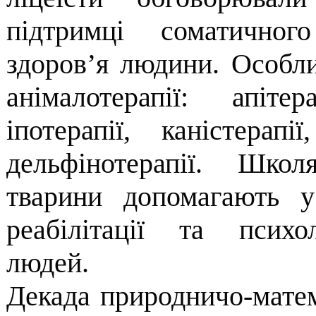
підтримці соматичног
здоров’я людини. Особли
анімалотерапії: апітерап
іпотерапії, каністерапії
дельфінотерапії. Школ
тварини допомагають у 
реабілітації та психол
людей.
Декада природничо-матем