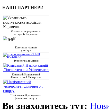
НАШІ ПАРТНЕРИ
Українсько-португальська
асоціація Каравелла
Естонська гімназія
у м.Сауе
Туристична компанія
Київський Національній
Лінгвістичний Університет
Національний університет
фізичного і спорту
Ви знаходитесь тут:
Нови