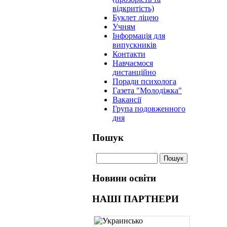
відкритість)
Буклет ліцею
Учням
Інформація для
випускників
Контакти
Навчаємося
дистанційно
Поради психолога
Газета "Молодіжка"
Вакансії
Група подовженного
дня
Пошук
Новини освіти
НАШІ ПАРТНЕРИ