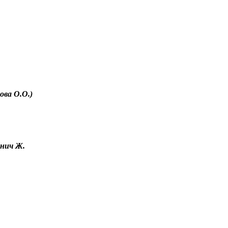
ва О.О.)
анич Ж.