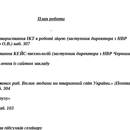
План роботи
використання ІКТ в роботі ліцею (заступник директора з НВР
О.В.) каб. 307
ристання КЕЙС-технологій (заступник директора з НВР
Чернишо
млення із сайтом закладу
ткових риб. Вплив людини на тваринний світ України.» (Попт
. 304
руху»
аб. 103
тя підсумків семінару