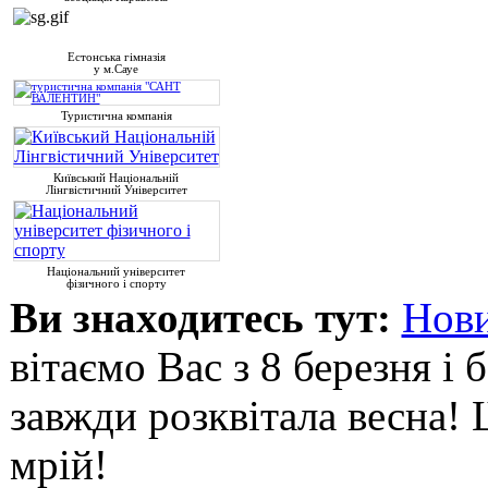
Естонська гімназія
у м.Сауе
Туристична компанія
Київський Національній
Лінгвістичний Університет
Національний університет
фізичного і спорту
Ви знаходитесь тут:
Нови
вітаємо Вас з 8 березня 
завжди розквітала весна! 
мрій!