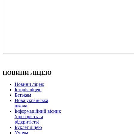
НОВИНИ ЛІЦЕЮ
Новини ліцею
Історія ліцею
Батькам
Нова українська
школа
Інформаційний вісник
(прозорість та
відкритість)
Буклет ліцею
Учням