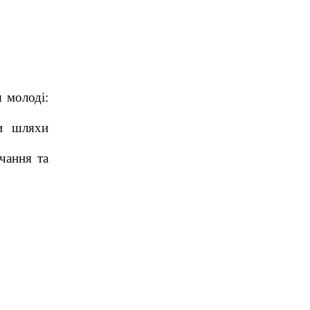
 молоді:
ли шляхи
чання та