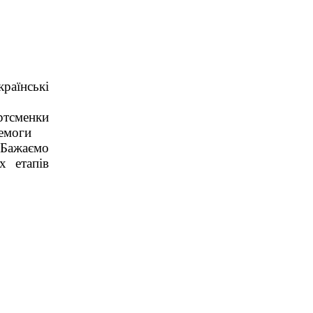
країнські
тсменки
ремоги
 Бажаємо
х етапів