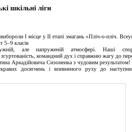
ькі шкільні ліги
ибороли І місце у ІІ етапі змагань «Пліч-о-пліч. Всеу
т 5–9 класів
жній, але напруженій атмосфері. Наші спор
 згуртованість, командний дух і справжню жагу до пе
тина Аркадійовича Сизоненка з чудовим результатом!
скравих досягнень і впевненого руху до наступни