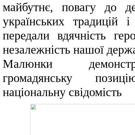
майбутнє, повагу до д
українських традицій і
передали вдячність гер
незалежність нашої держ
Малюнки демонст
громадянську пози
національну свідомість