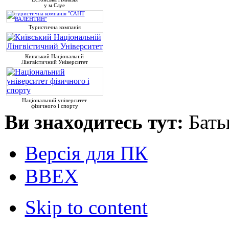
у м.Сауе
Туристична компанія
Київський Національній
Лінгвістичний Університет
Національний університет
фізичного і спорту
Ви знаходитесь тут:
Бать
Версія для ПК
ВВЕХ
Skip to content