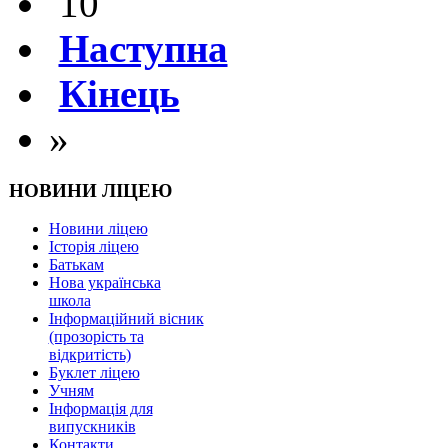
10
Наступна
Кінець
»
НОВИНИ ЛІЦЕЮ
Новини ліцею
Історія ліцею
Батькам
Нова українська
школа
Інформаційний вісник
(прозорість та
відкритість)
Буклет ліцею
Учням
Інформація для
випускників
Контакти