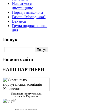
Навчаємося
дистанційно
Поради психолога
Газета "Молодіжка"
Вакансії
Група подовженного
дня
Пошук
Новини освіти
НАШІ ПАРТНЕРИ
Українсько-португальська
асоціація Каравелла
Естонська гімназія