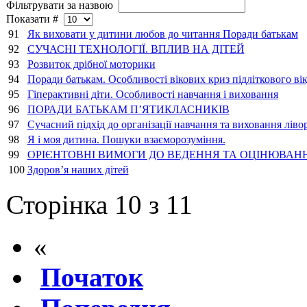
Фільтрувати за назвою
Показати #
91
Як виховати у дитини любов до читання Поради батькам
92
СУЧАСНІ ТЕХНОЛОГІЇ. ВПЛИВ НА ДІТЕЙ
93
Розвиток дрібної моторики
94
Поради батькам. Особливості вікових криз підліткового вік
95
Гіперактивні діти. Особливості навчання і виховання
96
ПОРАДИ БАТЬКАМ П’ЯТИКЛАСНИКІВ
97
Сучасний підхід до організації навчання та виховання ліво
98
Я і моя дитина. Пошуки взаєморозуміння.
99
ОРІЄНТОВНІ ВИМОГИ ДО ВЕДЕННЯ ТА ОЦІНЮВАН
100
Здоров’я наших дітей
Сторінка 10 з 11
«
Початок